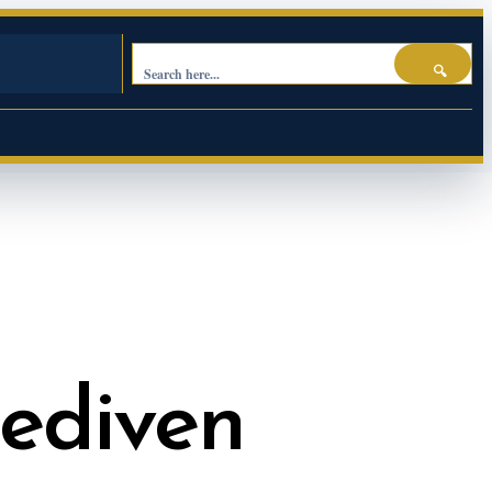
🔍
lediven