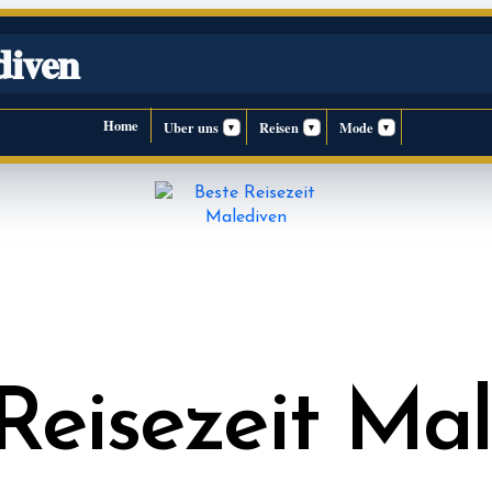
diven
Home
Uber uns
Reisen
Mode
▾
▾
▾
Reisezeit Ma