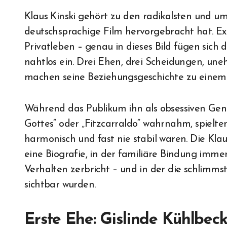
Klaus Kinski gehört zu den radikalsten und umstrittensten Schauspielern, die der
deutschsprachige Film hervorgebracht hat. E
Privatleben – genau in dieses Bild fügen sich 
nahtlos ein. Drei Ehen, drei Scheidungen, une
machen seine Beziehungsgeschichte zu einem
Während das Publikum ihn als obsessiven Geni
Gottes“ oder „Fitzcarraldo“ wahrnahm, spielte
harmonisch und fast nie stabil waren. Die Kla
eine Biografie, in der familiäre Bindung imme
Verhalten zerbricht – und in der die schlimms
sichtbar wurden.
Erste Ehe: Gislinde Kühlbec