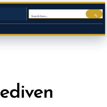
🔍
lediven