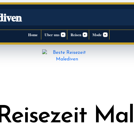
diven
Home
Uber uns
Reisen
Mode
▾
▾
▾
Reisezeit Ma