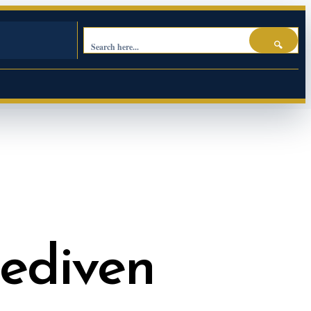
🔍
lediven