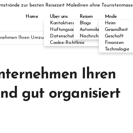
mstrände zur besten Reisezeit Malediven ohne Touristenmass
Home
Uber uns
Reisen
Mode
Kontaktieren Sie uns
Blogs
Heim
Haftungsausschluss
Automobil
Gesundheit
Datenschutzerklärung
Nachricht
Geschaft
ehmen Ihren Umzug effizient und gut organisiert gestaltet
Cookie-Richtlinie
Finanzen
Technologie
nternehmen Ihren
nd gut organisiert