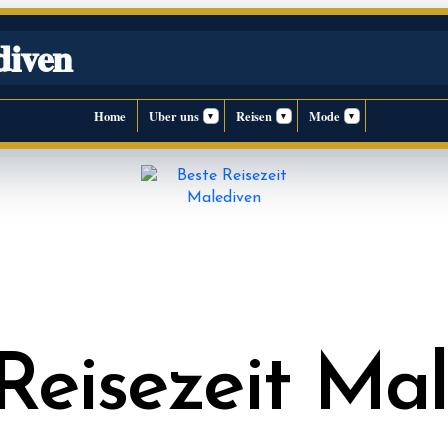
diven
Home
Uber uns
Reisen
Mode
▾
▾
▾
Reisezeit Ma